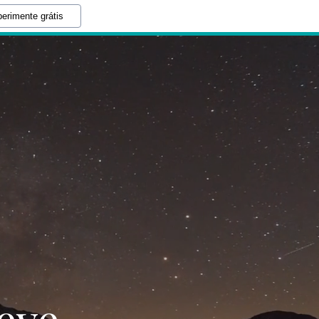
erimente grátis
eve