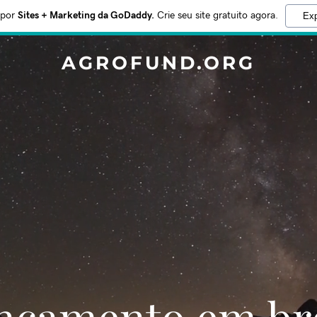
 por
Sites + Marketing da GoDaddy.
Crie seu site gratuito agora.
Exp
AGROFUND.ORG
Lançamento em br